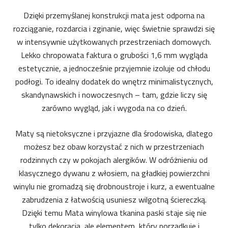
Dzięki przemyślanej konstrukcji mata jest odporna na
rozciąganie, rozdarcia i zginanie, więc świetnie sprawdzi się
w intensywnie użytkowanych przestrzeniach domowych.
Lekko chropowata faktura o grubości 1,6 mm wygląda
estetycznie, a jednocześnie przyjemnie izoluje od chłodu
podłogi. To idealny dodatek do wnętrz minimalistycznych,
skandynawskich i nowoczesnych – tam, gdzie liczy się
zarówno wygląd, jak i wygoda na co dzień.
Maty są nietoksyczne i przyjazne dla środowiska, dlatego
możesz bez obaw korzystać z nich w przestrzeniach
rodzinnych czy w pokojach alergików. W odróżnieniu od
klasycznego dywanu z włosiem, na gładkiej powierzchni
winylu nie gromadzą się drobnoustroje i kurz, a ewentualne
zabrudzenia z łatwością usuniesz wilgotną ściereczką.
Dzięki temu Mata winylowa tkanina paski staje się nie
tylko dekoracją, ale elementem, który porządkuje i