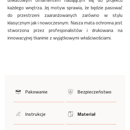
unikatowym ornamentem nadającym się do projektu
każdego wnętrza. Jej motyw sprawia, że będzie pasować
do przestrzeni zaaranżowanych zarówno w stylu
klasycznym jak i nowoczesnym. Nasza mata ochronna jest
stworzona przez profesjonalistów i drukowana na
innowacyjnej tkaninie z wyjątkowymi właściwościami.
Pakowanie
Bezpieczeństwo
icon
icon
Instrukcje
Materiał
icon
Icon