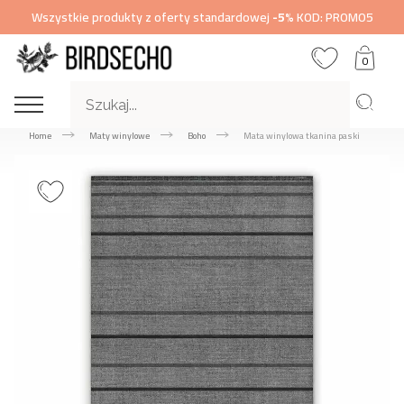
Wszystkie produkty z oferty standardowej
-5%
KOD: PROMO5
0
Home
Maty winylowe
Boho
Mata winylowa tkanina paski