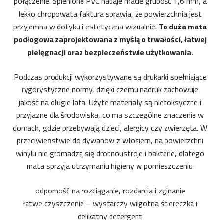
połączenie. Spienione PVC nadaje macie grubość 1,6 mm, a
lekko chropowata faktura sprawia, że powierzchnia jest
przyjemna w dotyku i estetyczna wizualnie.
To duża mata
podłogowa zaprojektowana z myślą o trwałości, łatwej
pielęgnacji oraz bezpieczeństwie użytkowania.
Podczas produkcji wykorzystywane są drukarki spełniające
rygorystyczne normy, dzięki czemu nadruk zachowuje
jakość na długie lata. Użyte materiały są nietoksyczne i
przyjazne dla środowiska, co ma szczególne znaczenie w
domach, gdzie przebywają dzieci, alergicy czy zwierzęta. W
przeciwieństwie do dywanów z włosiem, na powierzchni
winylu nie gromadzą się drobnoustroje i bakterie, dlatego
mata sprzyja utrzymaniu higieny w pomieszczeniu.
odporność na rozciąganie, rozdarcia i zginanie
łatwe czyszczenie – wystarczy wilgotna ściereczka i
delikatny detergent