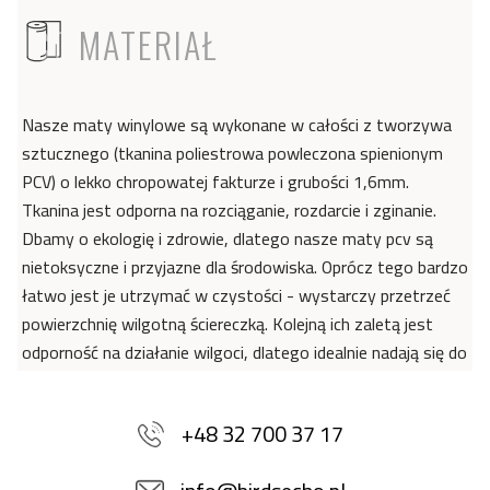
ICON
MATERIAŁ
Nasze maty winylowe są wykonane w całości z tworzywa
sztucznego (tkanina poliestrowa powleczona spienionym
PCV) o lekko chropowatej fakturze i grubości 1,6mm.
Tkanina jest odporna na rozciąganie, rozdarcie i zginanie.
Dbamy o ekologię i zdrowie, dlatego nasze maty pcv są
nietoksyczne i przyjazne dla środowiska. Oprócz tego bardzo
łatwo jest je utrzymać w czystości - wystarczy przetrzeć
powierzchnię wilgotną ściereczką. Kolejną ich zaletą jest
odporność na działanie wilgoci, dlatego idealnie nadają się do
dekoracji kuchni i łazienki. Dzięki wyjątkowym właściwościom
materiału, maty winylowe doskonale sprawdzą się również
+48 32 700 37 17
w pomieszczeniach dla alergików, ponieważ na ich
powierzchni nie gromadzą się drobnoustroje i bakterie - jak