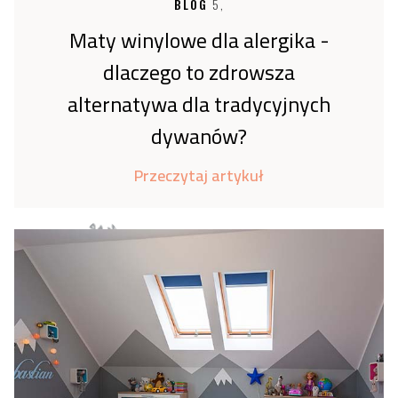
BLOG
5,
Maty winylowe dla alergika -
dlaczego to zdrowsza
alternatywa dla tradycyjnych
dywanów?
Przeczytaj artykuł
Napisane przez zespół * Birds Echo