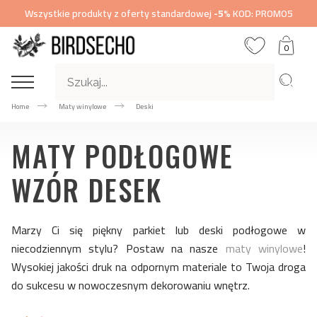
Wszystkie produkty z oferty standardowej
-5%
KOD: PROMO5
0
Home
Maty winylowe
Deski
MATY PODŁOGOWE
WZÓR DESEK
Marzy Ci się piękny parkiet lub deski podłogowe w
niecodziennym stylu? Postaw na nasze
maty winylowe
!
Wysokiej jakości druk na odpornym materiale to Twoja droga
do sukcesu w nowoczesnym dekorowaniu wnętrz.