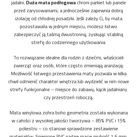
jadalni.
Duża mata podłogowa
chroni parkiet lub panele
przed zarysowaniami, a jednocześnie zapewnia dobrą
izolację od chłodnej posadzki. Jeśli zależy Ci, by mata
pozostawała w jednym miejscu, możesz łatwo
zabezpieczyć ją taśmą dwustronną, zyskując stabilną
strefę do codziennego użytkowania.
To rozwiązanie idealne dla rodzin z dziećmi, właścicieli
zwierząt oraz osób, które często zmieniają aranżację.
Możliwość łatwego przestawienia maty pozwala w kilka
chwil odmienić charakter wnętrza lub wydzielić w nim nowe
strefy funkcjonalne – miejsce do zabawy, kącik jadalniany
czy przestrzeń roboczą.
Mata winylowa zohra boho geometria została wykonana
w całości z wysokiej jakości tworzywa – 85% PVC i 15%
poliestru – co stanowi sprawdzone zestawienie
materiałów. Spienione PVC nadaje macie grubość 1,6 mm,