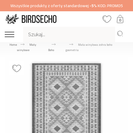
Wszystkie produkty z oferty standardowej
-5%
KOD: PROMO5
0
Home
Maty
Mata winylowa zohra boho
winylowe
Boho
geometria