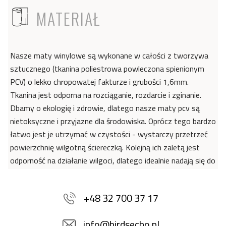
ICON
MATERIAŁ
Nasze maty winylowe są wykonane w całości z tworzywa
sztucznego (tkanina poliestrowa powleczona spienionym
PCV) o lekko chropowatej fakturze i grubości 1,6mm.
Tkanina jest odporna na rozciąganie, rozdarcie i zginanie.
Dbamy o ekologię i zdrowie, dlatego nasze maty pcv są
nietoksyczne i przyjazne dla środowiska. Oprócz tego bardzo
łatwo jest je utrzymać w czystości - wystarczy przetrzeć
powierzchnię wilgotną ściereczką. Kolejną ich zaletą jest
odporność na działanie wilgoci, dlatego idealnie nadają się do
dekoracji kuchni i łazienki. Dzięki wyjątkowym właściwościom
materiału, maty winylowe doskonale sprawdzą się również
+48 32 700 37 17
w pomieszczeniach dla alergików, ponieważ na ich
powierzchni nie gromadzą się drobnoustroje i bakterie - jak
info@birdsecho.pl