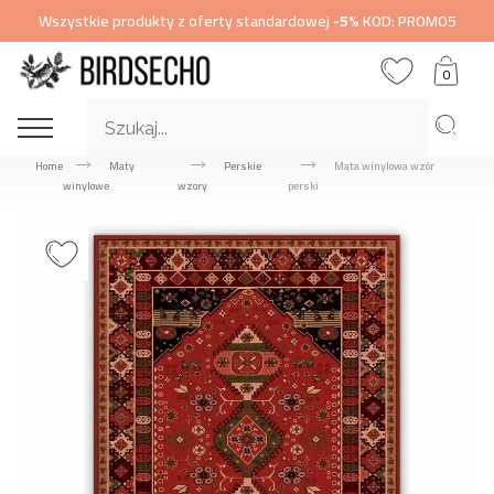
Wszystkie produkty z oferty standardowej
-5%
KOD: PROMO5
0
Home
Maty
Perskie
Mata winylowa wzór
winylowe
wzory
perski