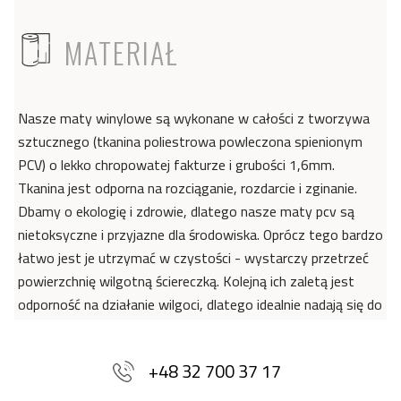
ICON
MATERIAŁ
Nasze maty winylowe są wykonane w całości z tworzywa
sztucznego (tkanina poliestrowa powleczona spienionym
PCV) o lekko chropowatej fakturze i grubości 1,6mm.
Tkanina jest odporna na rozciąganie, rozdarcie i zginanie.
Dbamy o ekologię i zdrowie, dlatego nasze maty pcv są
nietoksyczne i przyjazne dla środowiska. Oprócz tego bardzo
łatwo jest je utrzymać w czystości - wystarczy przetrzeć
powierzchnię wilgotną ściereczką. Kolejną ich zaletą jest
odporność na działanie wilgoci, dlatego idealnie nadają się do
dekoracji kuchni i łazienki. Dzięki wyjątkowym właściwościom
materiału, maty winylowe doskonale sprawdzą się również
+48 32 700 37 17
w pomieszczeniach dla alergików, ponieważ na ich
powierzchni nie gromadzą się drobnoustroje i bakterie - jak