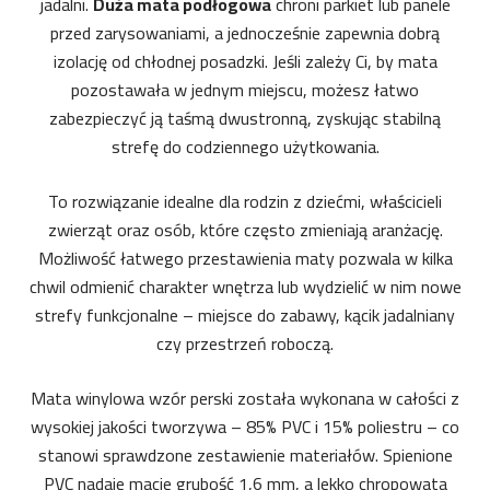
jadalni.
Duża mata podłogowa
chroni parkiet lub panele
przed zarysowaniami, a jednocześnie zapewnia dobrą
izolację od chłodnej posadzki. Jeśli zależy Ci, by mata
pozostawała w jednym miejscu, możesz łatwo
zabezpieczyć ją taśmą dwustronną, zyskując stabilną
strefę do codziennego użytkowania.
To rozwiązanie idealne dla rodzin z dziećmi, właścicieli
zwierząt oraz osób, które często zmieniają aranżację.
Możliwość łatwego przestawienia maty pozwala w kilka
chwil odmienić charakter wnętrza lub wydzielić w nim nowe
strefy funkcjonalne – miejsce do zabawy, kącik jadalniany
czy przestrzeń roboczą.
Mata winylowa wzór perski została wykonana w całości z
wysokiej jakości tworzywa – 85% PVC i 15% poliestru – co
stanowi sprawdzone zestawienie materiałów. Spienione
PVC nadaje macie grubość 1,6 mm, a lekko chropowata