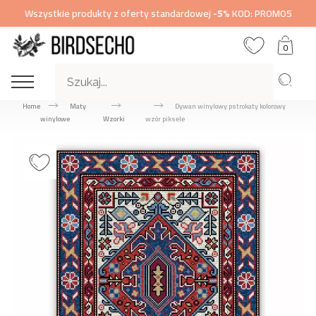
Wszystkie produkty z oferty standardowej
-5%
KOD: PROMO5
0
Home
Maty
Dywan winylowy pstrokaty kolorowy
winylowe
Wzorki
wzór piksele