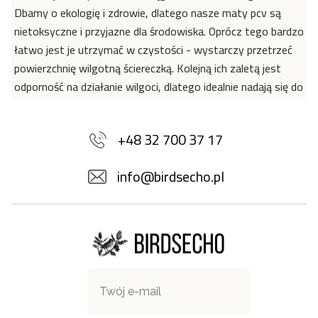
Dbamy o ekologię i zdrowie, dlatego nasze maty pcv są
nietoksyczne i przyjazne dla środowiska. Oprócz tego bardzo
łatwo jest je utrzymać w czystości - wystarczy przetrzeć
powierzchnię wilgotną ściereczką. Kolejną ich zaletą jest
odporność na działanie wilgoci, dlatego idealnie nadają się do
dekoracji kuchni i łazienki. Dzięki wyjątkowym właściwościom
materiału, maty winylowe doskonale sprawdzą się również
+48 32 700 37 17
w pomieszczeniach dla alergików, ponieważ na ich
powierzchni nie gromadzą się drobnoustroje i bakterie - jak
info@birdsecho.pl
w przypadku dywanów z włosiem. Warto również podkreślić,
że nasze maty ochronią parkiet od zarysowań i
zagwarantują dobrą izolację. Dywany winylowe, dzięki
swoim różnorodnym kolorom i wzorom są fantastycznym
pomysłem na atrakcyjną przemianę wnętrza.
Materiał: 85% PVC, 15% POLIESTER
Grubość: 1,6mm