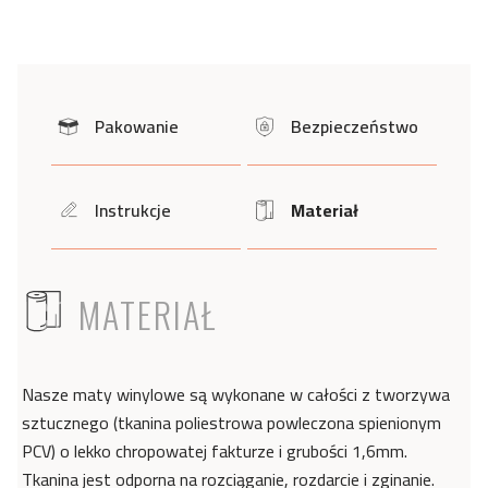
Pakowanie
Bezpieczeństwo
icon
icon
Instrukcje
Materiał
icon
Icon
ICON
MATERIAŁ
Nasze maty winylowe są wykonane w całości z tworzywa
sztucznego (tkanina poliestrowa powleczona spienionym
PCV) o lekko chropowatej fakturze i grubości 1,6mm.
Tkanina jest odporna na rozciąganie, rozdarcie i zginanie.