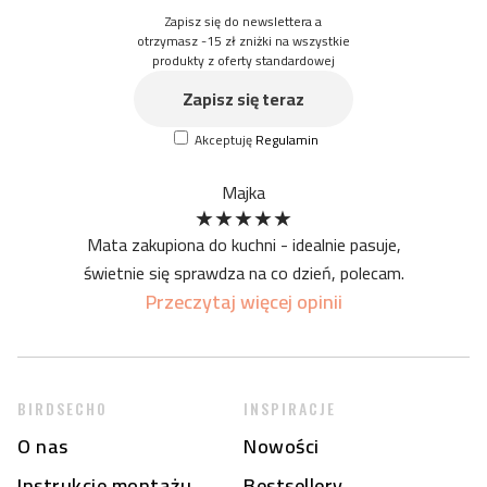
Faktura: lekko chropowata
Zapisz się do newslettera a
materiał nie jest antypoślizgowy
otrzymasz -15 zł zniżki na wszystkie
produkty z oferty standardowej
rzeczywisty kolor maty może nieznacznie różnić się od
wersji ekranu
Zapisz się teraz
na początku mata może mieć specyficzny zapach - z racji
Akceptuję
Regulamin
formy druku - jednak z czasem on ustanie
Majka
★
★
★
★
★
Mata zakupiona do kuchni - idealnie pasuje,
świetnie się sprawdza na co dzień, polecam.
Przeczytaj więcej opinii
BIRDSECHO
INSPIRACJE
O nas
Nowości
Instrukcje montażu
Bestsellery