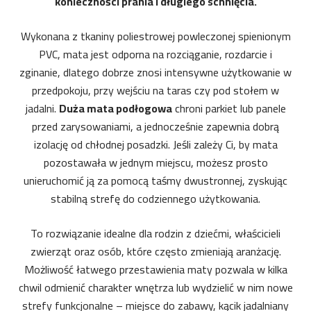
konieczności prania i długiego schnięcia.
Wykonana z tkaniny poliestrowej powleczonej spienionym
PVC, mata jest odporna na rozciąganie, rozdarcie i
zginanie, dlatego dobrze znosi intensywne użytkowanie w
przedpokoju, przy wejściu na taras czy pod stołem w
jadalni.
Duża mata podłogowa
chroni parkiet lub panele
przed zarysowaniami, a jednocześnie zapewnia dobrą
izolację od chłodnej posadzki. Jeśli zależy Ci, by mata
pozostawała w jednym miejscu, możesz prosto
unieruchomić ją za pomocą taśmy dwustronnej, zyskując
stabilną strefę do codziennego użytkowania.
To rozwiązanie idealne dla rodzin z dziećmi, właścicieli
zwierząt oraz osób, które często zmieniają aranżację.
Możliwość łatwego przestawienia maty pozwala w kilka
chwil odmienić charakter wnętrza lub wydzielić w nim nowe
strefy funkcjonalne – miejsce do zabawy, kącik jadalniany