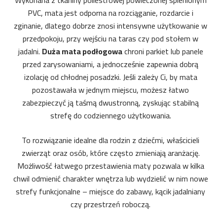
Wykonana z tkaniny poliestrowej powleczonej spienionym
PVC, mata jest odporna na rozciąganie, rozdarcie i
zginanie, dlatego dobrze znosi intensywne użytkowanie w
przedpokoju, przy wejściu na taras czy pod stołem w
jadalni.
Duża mata podłogowa
chroni parkiet lub panele
przed zarysowaniami, a jednocześnie zapewnia dobrą
izolację od chłodnej posadzki. Jeśli zależy Ci, by mata
pozostawała w jednym miejscu, możesz łatwo
zabezpieczyć ją taśmą dwustronną, zyskując stabilną
strefę do codziennego użytkowania.
To rozwiązanie idealne dla rodzin z dziećmi, właścicieli
zwierząt oraz osób, które często zmieniają aranżację.
Możliwość łatwego przestawienia maty pozwala w kilka
chwil odmienić charakter wnętrza lub wydzielić w nim nowe
strefy funkcjonalne – miejsce do zabawy, kącik jadalniany
czy przestrzeń roboczą.