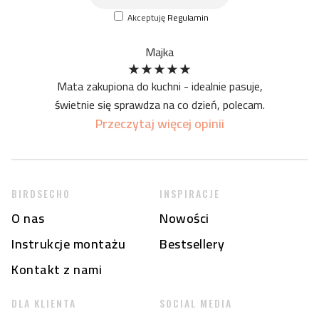
na początku mata może mieć specyficzny zapach - z racji
Akceptuję
Regulamin
formy druku - jednak z czasem on ustanie
Majka
★
★
★
★
★
Mata zakupiona do kuchni - idealnie pasuje,
świetnie się sprawdza na co dzień, polecam.
Przeczytaj więcej opinii
BIRDSECHO
INSPIRACJE
O nas
Nowości
Instrukcje montażu
Bestsellery
Kontakt z nami
DLA KLIENTA
SOCIAL MEDIA