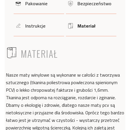
Pakowanie
Bezpieczeństwo
icon
icon
Instrukcje
Materiał
icon
Icon
ICON
MATERIAŁ
Nasze maty winylowe są wykonane w całości z tworzywa
sztucznego (tkanina poliestrowa powleczona spienionym
PCV) o lekko chropowatej fakturze i grubości 1,6mm.
Tkanina jest odporna na rozciąganie, rozdarcie i zginanie.
Dbamy o ekologię i zdrowie, dlatego nasze maty pcv są
nietoksyczne i przyjazne dla środowiska. Oprócz tego bardzo
łatwo jest je utrzymać w czystości - wystarczy przetrzeć
powierzchnię wilgotną ściereczką. Kolejną ich zaletą jest