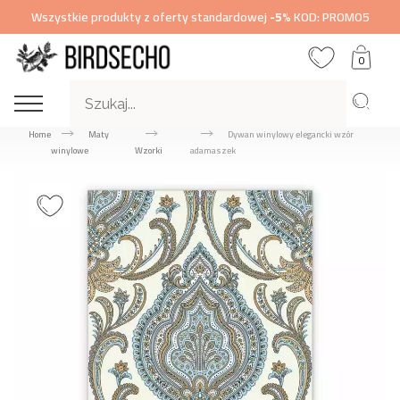
Wszystkie produkty z oferty standardowej
-5%
KOD: PROMO5
0
Home
Maty
Dywan winylowy elegancki wzór
winylowe
Wzorki
adamaszek