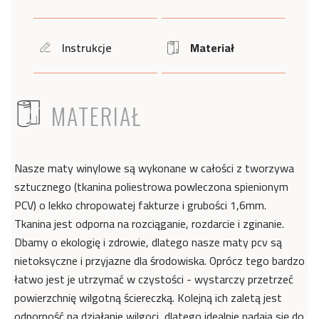
Instrukcje
Materiał
icon
Icon
ICON
MATERIAŁ
Nasze maty winylowe są wykonane w całości z tworzywa
sztucznego (tkanina poliestrowa powleczona spienionym
PCV) o lekko chropowatej fakturze i grubości 1,6mm.
Tkanina jest odporna na rozciąganie, rozdarcie i zginanie.
Dbamy o ekologię i zdrowie, dlatego nasze maty pcv są
nietoksyczne i przyjazne dla środowiska. Oprócz tego bardzo
łatwo jest je utrzymać w czystości - wystarczy przetrzeć
powierzchnię wilgotną ściereczką. Kolejną ich zaletą jest
odporność na działanie wilgoci, dlatego idealnie nadają się do