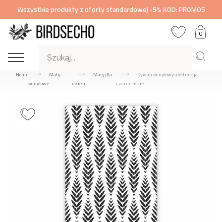
Wszystkie produkty z oferty standardowej
-5%
KOD: PROMO5
0
Home
Maty
Maty dla
Dywan winylowy abstrakcja
winylowe
dzieci
czarne liście