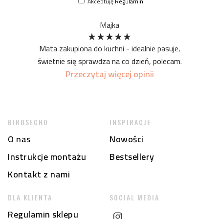
Akceptuję
Regulamin
formy druku - jednak z czasem on ustanie
Majka
★
★
★
★
★
Mata zakupiona do kuchni - idealnie pasuje,
świetnie się sprawdza na co dzień, polecam.
Przeczytaj więcej opinii
BIRDSECHO
INSPIRACJE
O nas
Nowości
Instrukcje montażu
Bestsellery
Kontakt z nami
DLA KLIENTA
SOCIAL MEDIA
Regulamin sklepu